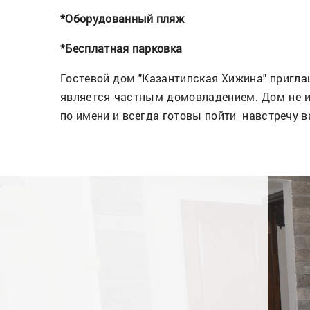
*Оборудованный пляж
*Бесплатная парковка
Гостевой дом "Казантипская Хижина" пригл
является частным домовладением. Дом не и
по имени и всегда готовы пойти навстречу 
ct
Комната "Стандарт"(2-4чел.)
от 3500 руб.