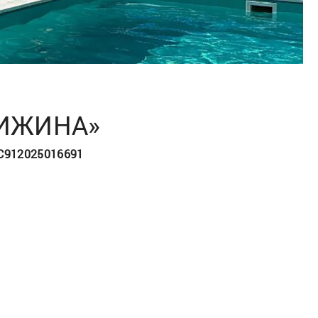
ХИЖИНА»
 С912025016691