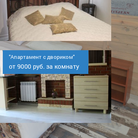
"Апартамент с двориком"
от 9000 руб. за комнату