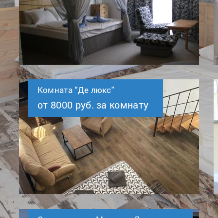
Комната "Де люкс"
от 8000 руб. за комнату