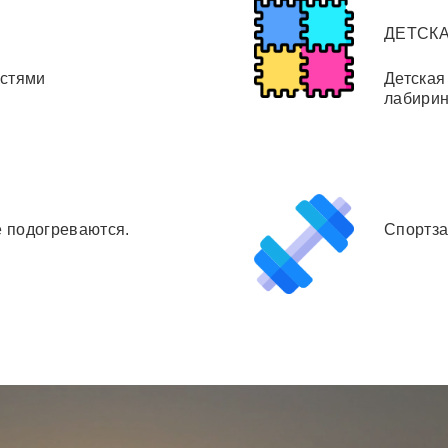
ДЕТСК
остями
Детская
лабирин
подогреваются.
Спортза