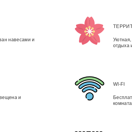
ТЕРРИ
ван навесами и
Уютная,
отдыха 
WI-FI
свещена и
Бесплат
комната